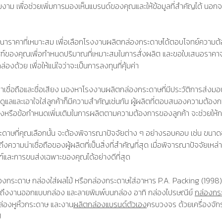
ยงาม เพื่อช่วยเพิ่มการมองเห็นแบรนด์ของคุณและให้ข้อมูลที่สำคัญได้ นอกจ
ณาราคาที่เหมาะสม เพื่อเลือกโรงงานผลิตกล่องกระดาษได้ตอบโจทย์ความต
ัณฑ์ของคุณเพื่อกำหนดปริมาณที่เหมาะสมในการสั่งผลิต และขอใบเสนอราคาจ
วย เพื่อให้แน่ใจว่าจะเป็นการลงทุนที่คุ้มค่า
าเชื่อถือและชื่อเสียง มองหาโรงงานผลิตกล่องกระดาษที่มีประวัติการส่งม
แลและเอาใจใส่ลูกค้าก็มีความสำคัญเช่นกัน ผู้ผลิตที่ตอบสนองความต้องการ
่งหรือข้อกำหนดเพิ่มเติมในการผลิตตามความต้องการของลูกค้า จะช่วยให้กา
าษที่คุณเลือกนั้น จะต้องพิจารณาปัจจัยต่าง ๆ อย่างรอบคอบ เช่น ขนา
ามน่าเชื่อถือของผู้ผลิตที่เป็นสิ่งที่สำคัญที่สุด เมื่อพิจารณาปัจจัยเหล่
ละการขนส่งเฉพาะของคุณได้อย่างดีที่สุด
งกระดาษ กล่องใส่ผลไม้ หรือกล่องกระดาษใส่อาหาร P.A. Packing (1998)
วมถึงงานออกแบบกล่อง และลายพิมพ์บนกล่อง อาทิ กล่องไปรษณีย์
กล่องกร
ล่องหูหิ้วกระดาษ และงาน
ผลิตกล่องแบรนด์ตัวเอง
ครบวงจร ด้วยเครื่องจัก
ี