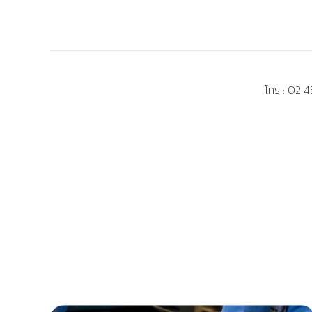
โทร :
02 4