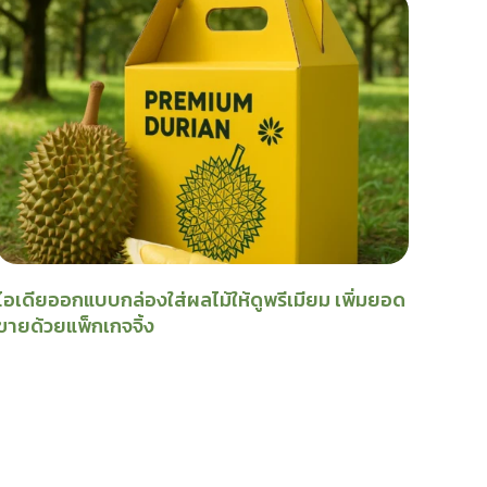
ไอเดียออกแบบกล่องใส่ผลไม้ให้ดูพรีเมียม เพิ่มยอด
ขายด้วยแพ็กเกจจิ้ง