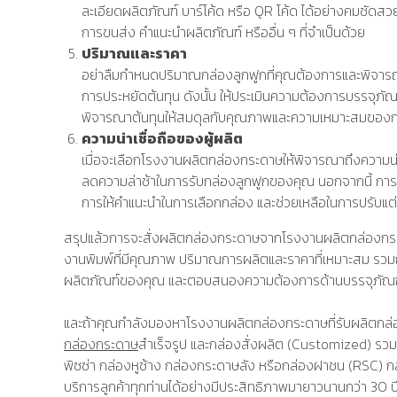
ละเอียดผลิตภัณฑ์ บาร์โค้ด หรือ QR โค้ด ได้อย่างคมชัดสว
การขนส่ง คำแนะนำผลิตภัณฑ์ หรืออื่น ๆ ที่จำเป็นด้วย
ปริมาณและราคา
อย่าลืมกำหนดปริมาณกล่องลูกฟูกที่คุณต้องการและพิจาร
การประหยัดต้นทุน ดังนั้น ให้ประเมินความต้องการบรรจุภ
พิจารณาต้นทุนให้สมดุลกับคุณภาพและความเหมาะสมของกล่องด้
ความน่าเชื่อถือของผู้ผลิต
เมื่อจะเลือกโรงงานผลิตกล่องกระดาษให้พิจารณาถึงความน่
ลดความล่าช้าในการรับกล่องลูกฟูกของคุณ นอกจากนี้ การดู
การให้คำแนะนำในการเลือกกล่อง และช่วยเหลือในการปรับแต
สรุปแล้วการจะสั่งผลิตกล่องกระดาษจากโรงงานผลิตกล่องกระด
งานพิมพ์ที่มีคุณภาพ ปริมาณการผลิตและราคาที่เหมาะสม รวมถึงคว
ผลิตภัณฑ์ของคุณ และตอบสนองความต้องการด้านบรรจุภัณฑ์แ
และถ้าคุณกำลังมองหาโรงงานผลิตกล่องกระดาษที่รับผลิตกล่อ
กล่องกระดาษ
สำเร็จรูป และกล่องสั่งผลิต (Customized) ร
พิซซ่า กล่องหูช้าง กล่องกระดาษลัง หรือกล่องฝาชน (RSC) ก
บริการลูกค้าทุกท่านได้อย่างมีประสิทธิภาพมายาวนานกว่า 30 ป