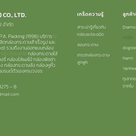
 CO., LTD.
เกร็ดความรู้
ลูกค้
8) จำกัด
สาระน่ารู้เกี่ยวกับ
Diamo
กล่องแต่ละชนิด
P.A. Packing (1998) บริการ
รับ
ADDA
ลิตกล่องกระดาษสำเร็จรูป และ
ลอนกระดาษ
zed) รวมถึงงานออกแบบกล่อง
dogste
กล่องไปรษณีย์
กล่องกระดาษใส่
เกรดกล่องกระดาษ
Nami
รี่ กล่องใส่ผลไม้ กล่องพิซซ่า
ลูกฟูก
าง กล่องกระดาษลัง กล่องหูหิ้ว
Yanhe
แบรนด์ตัวเองครบวงจร
กุเลาทอ
3275 – 8
ตากใบ
tmail.com