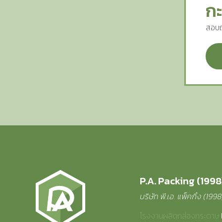
กะ
สอบถ
P.A. Packing (1998)
บริษัท พี.เอ. แพ็คกิ้ง (199
โรงงานผลิตกล่องกระดาษ