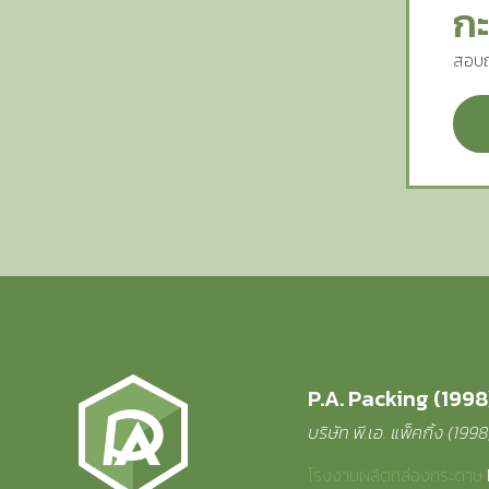
กะ
สอบถ
P.A. Packing (1998)
บริษัท พี.เอ. แพ็คกิ้ง (199
โรงงานผลิตกล่องกระดาษ