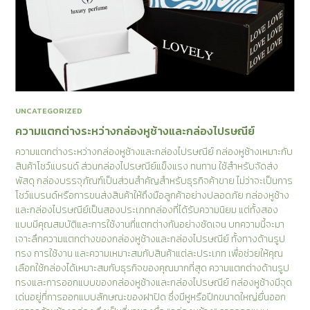
UNCATEGORIZED
ความแตกต่างระหว่างกล่องหูช้างและกล่องไปรษณีย์
ความแตกต่างระหว่างกล่องหูช้างและกล่องไปรษณีย์ กล่องหูช้างเหมาะกับ
สินค้าโชว์แบรนด์ ส่วนกล่องไปรษณีย์แข็งแรง ทนทาน ใช้สำหรับจัดส่ง
พัสดุ กล่องบรรจุภัณฑ์เป็นส่วนสำคัญสำหรับธุรกิจค้าขาย ไม่ว่าจะเป็นการ
โชว์แบรนด์หรือการขนส่งสินค้าให้ถึงมือลูกค้าอย่างปลอดภัย กล่องหูช้าง
และกล่องไปรษณีย์เป็นสองประเภทกล่องที่ได้รับความนิยม แต่ทั้งสอง
แบบมีคุณสมบัติและการใช้งานที่แตกต่างกันอย่างชัดเจน บทความนี้จะมา
เจาะลึกความแตกต่างของกล่องหูช้างและกล่องไปรษณีย์ ทั้งทางด้านรูป
ทรง การใช้งาน และความเหมาะสมกับสินค้าแต่ละประเภท เพื่อช่วยให้คุณ
เลือกใช้กล่องได้เหมาะสมกับธุรกิจของคุณมากที่สุด ความแตกต่างด้านรูป
ทรงและการออกแบบของกล่องหูช้างและกล่องไปรษณีย์ กล่องหูช้างมีจุด
เด่นอยู่ที่การออกแบบลักษณะของฝาปิด ซึ่งมีหูหรือปีกขนาดใหญ่ยื่นออก