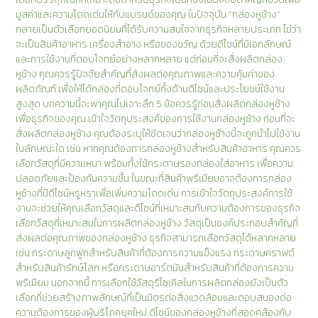
มูลค่าและความโดดเด่นให้กับแบรนด์ของคุณ ในปัจจุบัน “กล่องหูช้าง”
กลายเป็นตัวเลือกยอดนิยมที่ได้รับความสนใจจากธุรกิจหลายประเภท ไม่ว่า
จะเป็นสินค้าอาหาร เครื่องสำอาง หรือของขวัญ ด้วยดีไซน์ที่มีเอกลักษณ์
และการใช้งานที่ตอบโจทย์อย่างหลากหลาย แต่ก่อนที่จะสั่งผลิตกล่อง
หูช้าง คุณควรรู้ปัจจัยสำคัญที่ส่งผลต่อคุณภาพและความคุ้มค่าของ
ผลิตภัณฑ์ เพื่อให้ได้กล่องที่ตอบโจทย์ทั้งด้านดีไซน์และประโยชน์ใช้งาน
สูงสุด บทความนี้จะพาคุณไปเจาะลึก 5 ข้อควรรู้ก่อนสั่งผลิตกล่องหูช้าง
เพื่อธุรกิจของคุณ เข้าใจวัตถุประสงค์ของการใช้งานกล่องหูช้าง ก่อนที่จะ
สั่งผลิตกล่องหูช้าง คุณต้องระบุให้ชัดเจนว่ากล่องหูช้างนี้จะถูกนำไปใช้งาน
ในลักษณะใด เช่น หากคุณต้องการกล่องหูช้างสำหรับสินค้าอาหาร คุณควร
เลือกวัสดุที่มีความหนา พร้อมทั้งใช้กระดาษรองกล่องใส่อาหาร เพื่อความ
ปลอดภัยและป้องกันความชื้น ในขณะที่สินค้าพรีเมียมอาจต้องการกล่อง
หูช้างที่มีดีไซน์หรูหราเพื่อเพิ่มความโดดเด่น การเข้าใจวัตถุประสงค์การใช้
งานจะช่วยให้คุณเลือกวัสดุและดีไซน์ที่เหมาะสมกับความต้องการของธุรกิจ
เลือกวัสดุที่เหมาะสมในการผลิตกล่องหูช้าง วัสดุเป็นองค์ประกอบสำคัญที่
ส่งผลต่อคุณภาพของกล่องหูช้าง ธุรกิจสามารถเลือกวัสดุได้หลากหลาย
เช่น กระดาษลูกฟูกสำหรับสินค้าที่ต้องการความแข็งแรง กระดาษคราฟต์
สำหรับสินค้ารักษ์โลก หรือกระดาษอาร์ตมันสำหรับสินค้าที่ต้องการความ
พรีเมียม นอกจากนี้ การเลือกใช้วัสดุรีไซเคิลในการผลิตกล่องยังเป็นตัว
เลือกที่ช่วยสร้างภาพลักษณ์ที่เป็นมิตรต่อสิ่งแวดล้อมและตอบสนองต่อ
ความต้องการของผู้บริโภคยุคใหม่ ดีไซน์ของกล่องหูช้างที่สอดคล้องกับ