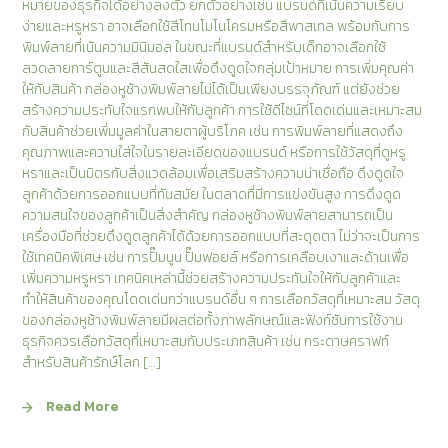
หมายของธุรกิจได้อย่างลงตัว ยกตัวอย่างเช่น แบรนด์ที่เน้นความเรียบ
ง่ายและหรูหรา อาจเลือกใช้สีโทนโมโนโครมหรือสีพาสเทล พร้อมกับการ
พิมพ์ลายที่เน้นความมินิมอล ในขณะที่แบรนด์สำหรับเด็กอาจเลือกใช้
ลวดลายการ์ตูนและสีสันสดใสเพื่อดึงดูดใจกลุ่มเป้าหมาย การเพิ่มคุณค่า
ให้กับสินค้า กล่องหูช้างพิมพ์ลายไม่ได้เป็นเพียงบรรจุภัณฑ์ แต่ยังช่วย
สร้างความประทับใจแรกพบให้กับลูกค้า การใช้ดีไซน์ที่โดดเด่นและเหมาะสม
กับสินค้าช่วยเพิ่มมูลค่าในสายตาผู้บริโภค เช่น การพิมพ์ลายที่แสดงถึง
คุณภาพและความใส่ใจในรายละเอียดของแบรนด์ หรือการใช้วัสดุที่ดูหรู
หราและเป็นมิตรกับสิ่งแวดล้อมเพื่อเสริมสร้างความน่าเชื่อถือ ดึงดูดใจ
ลูกค้าด้วยการออกแบบที่ทันสมัย ในตลาดที่มีการแข่งขันสูง การดึงดูด
ความสนใจของลูกค้าเป็นสิ่งสำคัญ กล่องหูช้างพิมพ์ลายสามารถเป็น
เครื่องมือที่ช่วยดึงดูดลูกค้าได้ด้วยการออกแบบที่สะดุดตา ไม่ว่าจะเป็นการ
ใช้เทคนิคพิเศษ เช่น การปั๊มนูน ปั๊มฟอยล์ หรือการเคลือบเงาและด้านเพื่อ
เพิ่มความหรูหรา เทคนิคเหล่านี้ช่วยสร้างความประทับใจให้กับลูกค้าและ
ทำให้สินค้าของคุณโดดเด่นกว่าแบรนด์อื่น ๆ การเลือกวัสดุที่เหมาะสม วัสดุ
ของกล่องหูช้างพิมพ์ลายมีผลต่อทั้งภาพลักษณ์และฟังก์ชันการใช้งาน
ธุรกิจควรเลือกวัสดุที่เหมาะสมกับประเภทสินค้า เช่น กระดาษคราฟท์
สำหรับสินค้ารักษ์โลก […]
Read More