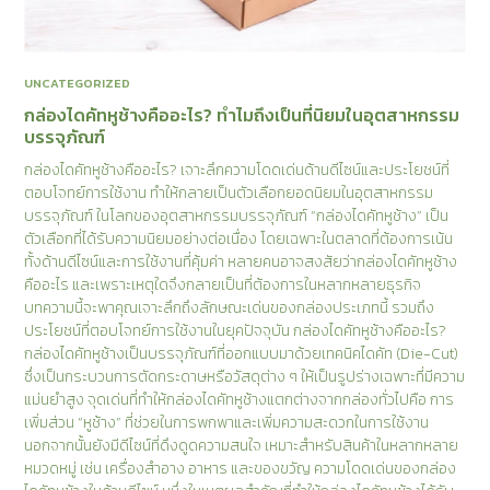
UNCATEGORIZED
กล่องไดคัทหูช้างคืออะไร? ทำไมถึงเป็นที่นิยมในอุตสาหกรรม
บรรจุภัณฑ์
กล่องไดคัทหูช้างคืออะไร? เจาะลึกความโดดเด่นด้านดีไซน์และประโยชน์ที่
ตอบโจทย์การใช้งาน ทำให้กลายเป็นตัวเลือกยอดนิยมในอุตสาหกรรม
บรรจุภัณฑ์ ในโลกของอุตสาหกรรมบรรจุภัณฑ์ “กล่องไดคัทหูช้าง” เป็น
ตัวเลือกที่ได้รับความนิยมอย่างต่อเนื่อง โดยเฉพาะในตลาดที่ต้องการเน้น
ทั้งด้านดีไซน์และการใช้งานที่คุ้มค่า หลายคนอาจสงสัยว่ากล่องไดคัทหูช้าง
คืออะไร และเพราะเหตุใดจึงกลายเป็นที่ต้องการในหลากหลายธุรกิจ
บทความนี้จะพาคุณเจาะลึกถึงลักษณะเด่นของกล่องประเภทนี้ รวมถึง
ประโยชน์ที่ตอบโจทย์การใช้งานในยุคปัจจุบัน กล่องไดคัทหูช้างคืออะไร?
กล่องไดคัทหูช้างเป็นบรรจุภัณฑ์ที่ออกแบบมาด้วยเทคนิคไดคัท (Die-Cut)
ซึ่งเป็นกระบวนการตัดกระดาษหรือวัสดุต่าง ๆ ให้เป็นรูปร่างเฉพาะที่มีความ
แม่นยำสูง จุดเด่นที่ทำให้กล่องไดคัทหูช้างแตกต่างจากกล่องทั่วไปคือ การ
เพิ่มส่วน “หูช้าง” ที่ช่วยในการพกพาและเพิ่มความสะดวกในการใช้งาน
นอกจากนั้นยังมีดีไซน์ที่ดึงดูดความสนใจ เหมาะสำหรับสินค้าในหลากหลาย
หมวดหมู่ เช่น เครื่องสำอาง อาหาร และของขวัญ ความโดดเด่นของกล่อง