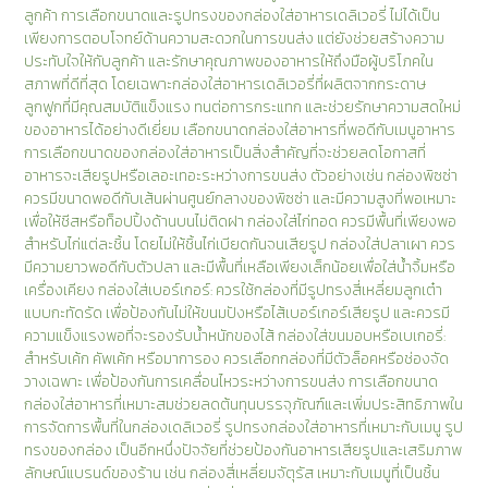
ลูกค้า การเลือกขนาดและรูปทรงของกล่องใส่อาหารเดลิเวอรี่ ไม่ได้เป็น
เพียงการตอบโจทย์ด้านความสะดวกในการขนส่ง แต่ยังช่วยสร้างความ
ประทับใจให้กับลูกค้า และรักษาคุณภาพของอาหารให้ถึงมือผู้บริโภคใน
สภาพที่ดีที่สุด โดยเฉพาะกล่องใส่อาหารเดลิเวอรี่ที่ผลิตจากกระดาษ
ลูกฟูกที่มีคุณสมบัติแข็งแรง ทนต่อการกระแทก และช่วยรักษาความสดใหม่
ของอาหารได้อย่างดีเยี่ยม เลือกขนาดกล่องใส่อาหารที่พอดีกับเมนูอาหาร
การเลือกขนาดของกล่องใส่อาหารเป็นสิ่งสำคัญที่จะช่วยลดโอกาสที่
อาหารจะเสียรูปหรือเลอะเทอะระหว่างการขนส่ง ตัวอย่างเช่น กล่องพิซซ่า
ควรมีขนาดพอดีกับเส้นผ่านศูนย์กลางของพิซซ่า และมีความสูงที่พอเหมาะ
เพื่อให้ชีสหรือท็อปปิ้งด้านบนไม่ติดฝา กล่องใส่ไก่ทอด ควรมีพื้นที่เพียงพอ
สำหรับไก่แต่ละชิ้น โดยไม่ให้ชิ้นไก่เบียดกันจนเสียรูป กล่องใส่ปลาเผา ควร
มีความยาวพอดีกับตัวปลา และมีพื้นที่เหลือเพียงเล็กน้อยเพื่อใส่น้ำจิ้มหรือ
เครื่องเคียง กล่องใส่เบอร์เกอร์: ควรใช้กล่องที่มีรูปทรงสี่เหลี่ยมลูกเต๋า
แบบกะทัดรัด เพื่อป้องกันไม่ให้ขนมปังหรือไส้เบอร์เกอร์เสียรูป และควรมี
ความแข็งแรงพอที่จะรองรับน้ำหนักของไส้ กล่องใส่ขนมอบหรือเบเกอรี่:
สำหรับเค้ก คัพเค้ก หรือมาการอง ควรเลือกกล่องที่มีตัวล็อคหรือช่องจัด
วางเฉพาะ เพื่อป้องกันการเคลื่อนไหวระหว่างการขนส่ง การเลือกขนาด
กล่องใส่อาหารที่เหมาะสมช่วยลดต้นทุนบรรจุภัณฑ์และเพิ่มประสิทธิภาพใน
การจัดการพื้นที่ในกล่องเดลิเวอรี่ รูปทรงกล่องใส่อาหารที่เหมาะกับเมนู รูป
ทรงของกล่อง เป็นอีกหนึ่งปัจจัยที่ช่วยป้องกันอาหารเสียรูปและเสริมภาพ
ลักษณ์แบรนด์ของร้าน เช่น กล่องสี่เหลี่ยมจัตุรัส เหมาะกับเมนูที่เป็นชิ้น