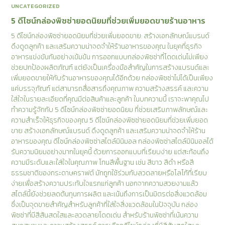
UNCATEGORIZED
5 ดีไซน์กล่องพิซซ่ายอดนิยมที่ช่วยเพิ่มยอดขายร้านอาหาร
5 ดีไซน์กล่องพิซซ่ายอดนิยมที่ช่วยเพิ่มยอดขาย: สร้างเอกลักษณ์แบรนด์
ดึงดูดลูกค้า และเสริมความน่าจดจำให้ร้านอาหารของคุณ ในยุคที่ธุรกิจ
อาหารแข่งขันกันอย่างเข้มข้น การออกแบบกล่องพิซซ่าที่โดดเด่นไม่เพียง
ช่วยปกป้องผลิตภัณฑ์ แต่ยังเป็นเครื่องมือสำคัญในการสร้างแบรนด์และ
เพิ่มยอดขายให้กับร้านอาหารของคุณได้อีกด้วย กล่องพิซซ่าไม่ได้เป็นเพียง
แค่บรรจุภัณฑ์ แต่สามารถสื่อสารถึงคุณภาพ ความสร้างสรรค์ และความ
ใส่ใจในรายละเอียดที่คุณมีต่อสินค้าและลูกค้า ในบทความนี้ เราจะพาคุณไป
ทำความรู้จักกับ 5 ดีไซน์กล่องพิซซ่ายอดนิยม ที่ช่วยเสริมภาพลักษณ์และ
ความสำเร็จให้ธุรกิจของคุณ 5 ดีไซน์กล่องพิซซ่ายอดนิยมที่ช่วยเพิ่มยอด
ขาย สร้างเอกลักษณ์แบรนด์ ดึงดูดลูกค้า และเสริมความน่าจดจำให้ร้าน
อาหารของคุณ ดีไซน์กล่องพิซซ่าสไตล์มินิมอล กล่องพิซซ่าสไตล์มินิมอลได้
รับความนิยมอย่างมากในยุคนี้ ด้วยการออกแบบที่เรียบง่าย แต่สะท้อนถึง
ความมีระดับและใส่ใจในคุณภาพ โทนสีพื้นฐาน เช่น สีขาว สีดำ หรือสี
ธรรมชาติของกระดาษคราฟต์ มักถูกใช้ร่วมกับลวดลายหรือโลโก้ที่เรียบ
ง่ายเพื่อสร้างความประทับใจแรกแก่ลูกค้า นอกจากความสวยงามแล้ว
สไตล์นี้ยังช่วยลดต้นทุนการผลิต และเน้นถึงการเป็นมิตรต่อสิ่งแวดล้อม
ซึ่งเป็นจุดขายสำคัญสำหรับลูกค้าที่ใส่ใจสิ่งแวดล้อมในปัจจุบัน กล่อง
พิซซ่าที่มีสีสันสดใสและลวดลายโดดเด่น สำหรับร้านพิซซ่าที่เน้นความ