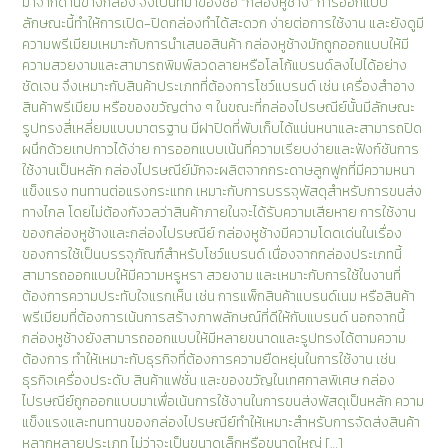
มาจากด้านข้างกล่อง จึงเป็นที่มาของชื่อ “กล่องหูช้าง” การออกแบบ
ลักษณะนี้ทำให้การเปิด-ปิดกล่องทำได้สะดวก ง่ายต่อการใช้งาน และยังดูมี
ความพรีเมียมเหมาะกับการนำเสนอสินค้า กล่องหูช้างมักถูกออกแบบให้มี
ความสวยงามและสามารถพิมพ์ลวดลายหรือโลโก้แบรนด์ลงไปได้อย่าง
ชัดเจน จึงเหมาะกับสินค้าประเภทที่ต้องการโชว์แบรนด์ เช่น เครื่องสำอาง
สินค้าพรีเมียม หรือของขวัญต่าง ๆ ในขณะที่กล่องไปรษณีย์นั้นมีลักษณะ
รูปทรงสี่เหลี่ยมแบบมาตรฐาน มีฝาปิดที่พับเก็บได้แน่นหนาและสามารถปิด
ผนึกด้วยเทปกาวได้ง่าย การออกแบบเน้นที่ความเรียบง่ายและฟังก์ชันการ
ใช้งานเป็นหลัก กล่องไปรษณีย์มักจะผลิตจากกระดาษลูกฟูกที่มีความหนา
แข็งแรง ทนทานต่อแรงกระแทก เหมาะกับการบรรจุพัสดุสำหรับการขนส่ง
ทางไกล โดยไม่ต้องกังวลว่าสินค้าภายในจะได้รับความเสียหาย การใช้งาน
ของกล่องหูช้างและกล่องไปรษณีย์ กล่องหูช้างมีความโดดเด่นในเรื่อง
ของการใช้เป็นบรรจุภัณฑ์สำหรับโชว์แบรนด์ เนื่องจากกล่องประเภทนี้
สามารถออกแบบให้มีความหรูหรา สวยงาม และเหมาะกับการใช้ในงานที่
ต้องการความประทับใจแรกเห็น เช่น การแพ็กสินค้าแบรนด์เนม หรือสินค้า
พรีเมียมที่ต้องการเน้นการสร้างภาพลักษณ์ที่ดีให้กับแบรนด์ นอกจากนี้
กล่องหูช้างยังสามารถออกแบบให้มีหลายขนาดและรูปทรงได้ตามความ
ต้องการ ทำให้เหมาะกับธุรกิจที่ต้องการความยืดหยุ่นในการใช้งาน เช่น
ธุรกิจเครื่องประดับ สินค้าแฟชั่น และของขวัญในเทศกาลพิเศษ กล่อง
ไปรษณีย์ถูกออกแบบมาเพื่อเน้นการใช้งานในการขนส่งพัสดุเป็นหลัก ความ
แข็งแรงและทนทานของกล่องไปรษณีย์ทำให้เหมาะสำหรับการจัดส่งสินค้า
หลากหลายประเภท ไม่ว่าจะเป็นขนาดเล็กหรือขนาดใหญ่ […]