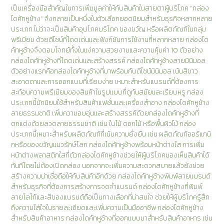
เป็นเครื่องมือสำคัญในการเพิ่มมูลค่าให้กับสินค้าในสายตาผู้บริโภค “กล่อง
ไดคัทหูช้าง” จึงกลายเป็นหนึ่งในตัวเลือกยอดนิยมสำหรับธุรกิจหลากหลาย
ประเภท ไม่ว่าจะเป็นสินค้าอุปโภคบริโภค ของขวัญ หรือผลิตภัณฑ์ในกลุ่ม
พรีเมียม ด้วยดีไซน์ที่โดดเด่นและฟังก์ชันการใช้งานที่หลากหลาย กล่องได
คัทหูช้างจึงตอบโจทย์ทั้งในแง่ความสวยงามและความคุ้มค่า 10 ตัวอย่าง
กล่องไดคัทหูช้างที่โดดเด่นและสร้างสรรค์ กล่องไดคัทหูช้างลายมินิมอล
ตัวอย่างแรกคือกล่องไดคัทหูช้างที่มาพร้อมกับดีไซน์มินิมอล เน้นสีขาว
สะอาดตาและการออกแบบที่เรียบง่าย เหมาะสำหรับแบรนด์ที่ต้องการ
สะท้อนความพรีเมียมของสินค้าในรูปแบบที่ดูทันสมัยและเรียบหรู กล่อง
ประเภทนี้มักนิยมใช้สำหรับสินค้าแฟชั่นและเครื่องสำอาง กล่องไดคัทหูช้าง
ลายธรรมชาติ เพิ่มความอบอุ่นและสร้างสรรค์ด้วยกล่องไดคัทหูช้างที่
ตกแต่งด้วยลวดลายธรรมชาติ เช่น ใบไม้ ดอกไม้ หรือพื้นผิวไม้ กล่อง
ประเภทนี้เหมาะสำหรับผลิตภัณฑ์ที่เน้นความยั่งยืน เช่น ผลิตภัณฑ์ออร์แกนิ
กหรือของขวัญแนวรักษ์โลก กล่องไดคัทหูช้างพร้อมหน้าต่างใส การเพิ่ม
หน้าต่างพลาสติกใสที่ตัวกล่องไดคัทหูช้างช่วยให้ผู้บริโภคมองเห็นสินค้าได้
ทันทีโดยไม่ต้องเปิดกล่อง นอกจากจะเพิ่มความสะดวกสบายแล้วยังช่วย
สร้างความน่าเชื่อถือให้กับสินค้าอีกด้วย กล่องไดคัทหูช้างพิมพ์ลายแบรนด์
สำหรับธุรกิจที่ต้องการสร้างการจดจำแบรนด์ กล่องไดคัทหูช้างที่พิมพ์
ลายโลโก้และสีของแบรนด์ถือเป็นทางเลือกที่น่าสนใจ ช่วยให้ผู้บริโภครู้สึก
ถึงความใส่ใจในรายละเอียดและเพิ่มความเป็นมืออาชีพ กล่องไดคัทหูช้าง
สำหรับสินค้าอาหาร กล่องไดคัทหูช้างที่ออกแบบมาสำหรับสินค้าอาหาร เช่น