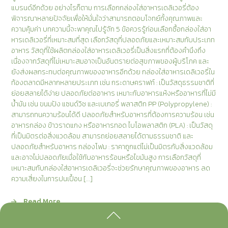
แบรนด์อีกด้วย อย่างไรก็ตาม การเลือกกล่องใส่อาหารเดลิเวอรี่ต้อง
พิจารณาหลายปัจจัยเพื่อให้มั่นใจว่าสามารถตอบโจทย์ทั้งคุณภาพและ
ความคุ้มค่า บทความนี้จะพาคุณไปรู้จัก 5 ข้อควรรู้ก่อนเลือกซื้อกล่องใส่อา
หารเดลิเวอรี่ที่เหมาะสมที่สุด เลือกวัสดุที่ปลอดภัยและเหมาะสมกับประเภท
อาหาร วัสดุที่ใช้ผลิตกล่องใส่อาหารเดลิเวอรี่เป็นสิ่งแรกที่ต้องคำนึงถึง
เนื่องจากวัสดุที่ไม่เหมาะสมอาจเป็นอันตรายต่อสุขภาพของผู้บริโภค และ
ยังส่งผลกระทบต่อคุณภาพของอาหารอีกด้วย กล่องใส่อาหารเดลิเวอรี่ใน
ท้องตลาดมีหลากหลายประเภท เช่น กระดาษคราฟท์ : เป็นวัสดุธรรมชาติที่
ย่อยสลายได้ง่าย ปลอดภัยต่ออาหาร เหมาะกับอาหารแห้งหรืออาหารที่ไม่มี
น้ำมัน เช่น ขนมปัง แซนด์วิช และเบเกอรี่ พลาสติก PP (Polypropylene) :
สามารถทนความร้อนได้ดี ปลอดภัยสำหรับอาหารที่ต้องการความร้อน เช่น
อาหารกล่อง ข้าวราดแกง หรืออาหารทอด ไบโอพลาสติก (PLA) : เป็นวัสดุ
ที่เป็นมิตรต่อสิ่งแวดล้อม สามารถย่อยสลายได้ตามธรรมชาติ และ
ปลอดภัยสำหรับอาหาร กล่องโฟม : ราคาถูกแต่ไม่เป็นมิตรกับสิ่งแวดล้อม
และอาจไม่ปลอดภัยเมื่อใช้กับอาหารร้อนหรือไขมันสูง การเลือกวัสดุที่
เหมาะสมกับกล่องใส่อาหารเดลิเวอรี่จะช่วยรักษาคุณภาพของอาหาร ลด
ความเสี่ยงในการปนเปื้อน […]
Read More