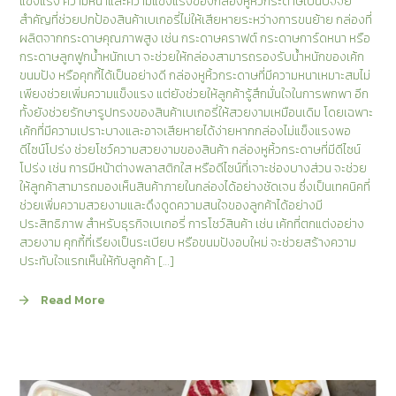
แข็งแรง ความหนาและความแข็งแรงของกล่องหูหิ้วกระดาษเป็นปัจจัย
สำคัญที่ช่วยปกป้องสินค้าเบเกอรี่ไม่ให้เสียหายระหว่างการขนย้าย กล่องที่
ผลิตจากกระดาษคุณภาพสูง เช่น กระดาษคราฟต์ กระดาษการ์ดหนา หรือ
กระดาษลูกฟูกน้ำหนักเบา จะช่วยให้กล่องสามารถรองรับน้ำหนักของเค้ก
ขนมปัง หรือคุกกี้ได้เป็นอย่างดี กล่องหูหิ้วกระดาษที่มีความหนาเหมาะสมไม่
เพียงช่วยเพิ่มความแข็งแรง แต่ยังช่วยให้ลูกค้ารู้สึกมั่นใจในการพกพา อีก
ทั้งยังช่วยรักษารูปทรงของสินค้าเบเกอรี่ให้สวยงามเหมือนเดิม โดยเฉพาะ
เค้กที่มีความเปราะบางและอาจเสียหายได้ง่ายหากกล่องไม่แข็งแรงพอ
ดีไซน์โปร่ง ช่วยโชว์ความสวยงามของสินค้า กล่องหูหิ้วกระดาษที่มีดีไซน์
โปร่ง เช่น การมีหน้าต่างพลาสติกใส หรือดีไซน์ที่เจาะช่องบางส่วน จะช่วย
ให้ลูกค้าสามารถมองเห็นสินค้าภายในกล่องได้อย่างชัดเจน ซึ่งเป็นเทคนิคที่
ช่วยเพิ่มความสวยงามและดึงดูดความสนใจของลูกค้าได้อย่างมี
ประสิทธิภาพ สำหรับธุรกิจเบเกอรี่ การโชว์สินค้า เช่น เค้กที่ตกแต่งอย่าง
สวยงาม คุกกี้ที่เรียงเป็นระเบียบ หรือขนมปังอบใหม่ จะช่วยสร้างความ
ประทับใจแรกเห็นให้กับลูกค้า […]
Read More