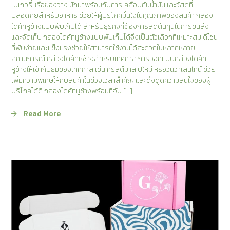
เบเกอรี่หรือของว่าง มักมาพร้อมกับการเคลือบกันน้ำมันและวัสดุที่
ปลอดภัยสำหรับอาหาร ช่วยให้ผู้บริโภคมั่นใจในคุณภาพของสินค้า กล่อง
ไดคัทหูช้างแบบพับเก็บได้ สำหรับธุรกิจที่ต้องการลดต้นทุนในการขนส่ง
และจัดเก็บ กล่องไดคัทหูช้างแบบพับเก็บได้จึงเป็นตัวเลือกที่เหมาะสม ดีไซน์
ที่พับง่ายและแข็งแรงช่วยให้สามารถใช้งานได้สะดวกในหลากหลาย
สถานการณ์ กล่องไดคัทหูช้างสำหรับเทศกาล การออกแบบกล่องไดคัท
หูช้างให้เข้ากับธีมของเทศกาล เช่น คริสต์มาส ปีใหม่ หรือวันวาเลนไทน์ ช่วย
เพิ่มความพิเศษให้กับสินค้าในช่วงเวลาสำคัญ และดึงดูดความสนใจของผู้
บริโภคได้ดี กล่องไดคัทหูช้างพร้อมที่จับ […]
Read More