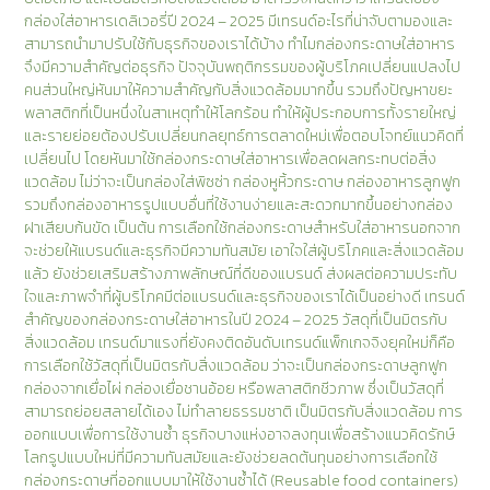
กล่องใส่อาหารเดลิเวอรี่ปี 2024 – 2025 มีเทรนด์อะไรที่น่าจับตามองและ
สามารถนำมาปรับใช้กับธุรกิจของเราได้บ้าง ทำไมกล่องกระดาษใส่อาหาร
จึงมีความสำคัญต่อธุรกิจ ปัจจุบันพฤติกรรมของผู้บริโภคเปลี่ยนแปลงไป
คนส่วนใหญ่หันมาให้ความสำคัญกับสิ่งแวดล้อมมากขึ้น รวมถึงปัญหาขยะ
พลาสติกที่เป็นหนึ่งในสาเหตุทำให้โลกร้อน ทำให้ผู้ประกอบการทั้งรายใหญ่
และรายย่อยต้องปรับเปลี่ยนกลยุทธ์การตลาดใหม่เพื่อตอบโจทย์แนวคิดที่
เปลี่ยนไป โดยหันมาใช้กล่องกระดาษใส่อาหารเพื่อลดผลกระทบต่อสิ่ง
แวดล้อม ไม่ว่าจะเป็นกล่องใส่พิซซ่า กล่องหูหิ้วกระดาษ กล่องอาหารลูกฟูก
รวมถึงกล่องอาหารรูปแบบอื่นที่ใช้งานง่ายและสะดวกมากขึ้นอย่างกล่อง
ฝาเสียบก้นขัด เป็นต้น การเลือกใช้กล่องกระดาษสำหรับใส่อาหารนอกจาก
จะช่วยให้แบรนด์และธุรกิจมีความทันสมัย เอาใจใส่ผู้บริโภคและสิ่งแวดล้อม
แล้ว ยังช่วยเสริมสร้างภาพลักษณ์ที่ดีของแบรนด์ ส่งผลต่อความประทับ
ใจและภาพจำที่ผู้บริโภคมีต่อแบรนด์และธุรกิจของเราได้เป็นอย่างดี เทรนด์
สำคัญของกล่องกระดาษใส่อาหารในปี 2024 – 2025 วัสดุที่เป็นมิตรกับ
สิ่งแวดล้อม เทรนด์มาแรงที่ยังคงติดอันดับเทรนด์แพ็กเกจจิงยุคใหม่ก็คือ
การเลือกใช้วัสดุที่เป็นมิตรกับสิ่งแวดล้อม ว่าจะเป็นกล่องกระดาษลูกฟูก
กล่องจากเยื่อไผ่ กล่องเยื่อชานอ้อย หรือพลาสติกชีวภาพ ซึ่งเป็นวัสดุที่
สามารถย่อยสลายได้เอง ไม่ทำลายธรรมชาติ เป็นมิตรกับสิ่งแวดล้อม การ
ออกแบบเพื่อการใช้งานซ้ำ ธุรกิจบางแห่งอาจลงทุนเพื่อสร้างแนวคิดรักษ์
โลกรูปแบบใหม่ที่มีความทันสมัยและยังช่วยลดต้นทุนอย่างการเลือกใช้
กล่องกระดาษที่ออกแบบมาให้ใช้งานซ้ำได้ (Reusable food containers)