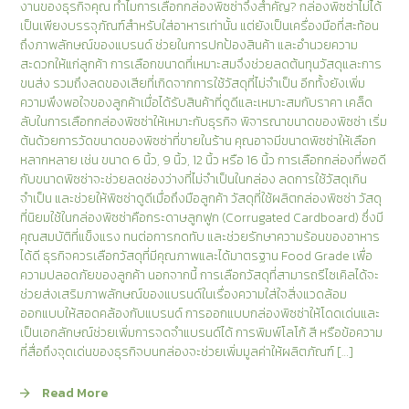
งานของธุรกิจคุณ ทำไมการเลือกกล่องพิซซ่าจึงสำคัญ? กล่องพิซซ่าไม่ได้
เป็นเพียงบรรจุภัณฑ์สำหรับใส่อาหารเท่านั้น แต่ยังเป็นเครื่องมือที่สะท้อน
ถึงภาพลักษณ์ของแบรนด์ ช่วยในการปกป้องสินค้า และอำนวยความ
สะดวกให้แก่ลูกค้า การเลือกขนาดที่เหมาะสมจึงช่วยลดต้นทุนวัสดุและการ
ขนส่ง รวมถึงลดของเสียที่เกิดจากการใช้วัสดุที่ไม่จำเป็น อีกทั้งยังเพิ่ม
ความพึงพอใจของลูกค้าเมื่อได้รับสินค้าที่ดูดีและเหมาะสมกับราคา เคล็ด
ลับในการเลือกกล่องพิซซ่าให้เหมาะกับธุรกิจ พิจารณาขนาดของพิซซ่า เริ่ม
ต้นด้วยการวัดขนาดของพิซซ่าที่ขายในร้าน คุณอาจมีขนาดพิซซ่าให้เลือก
หลากหลาย เช่น ขนาด 6 นิ้ว, 9 นิ้ว, 12 นิ้ว หรือ 16 นิ้ว การเลือกกล่องที่พอดี
กับขนาดพิซซ่าจะช่วยลดช่องว่างที่ไม่จำเป็นในกล่อง ลดการใช้วัสดุเกิน
จำเป็น และช่วยให้พิซซ่าดูดีเมื่อถึงมือลูกค้า วัสดุที่ใช้ผลิตกล่องพิซซ่า วัสดุ
ที่นิยมใช้ในกล่องพิซซ่าคือกระดาษลูกฟูก (Corrugated Cardboard) ซึ่งมี
คุณสมบัติที่แข็งแรง ทนต่อการกดทับ และช่วยรักษาความร้อนของอาหาร
ได้ดี ธุรกิจควรเลือกวัสดุที่มีคุณภาพและได้มาตรฐาน Food Grade เพื่อ
ความปลอดภัยของลูกค้า นอกจากนี้ การเลือกวัสดุที่สามารถรีไซเคิลได้จะ
ช่วยส่งเสริมภาพลักษณ์ของแบรนด์ในเรื่องความใส่ใจสิ่งแวดล้อม
ออกแบบให้สอดคล้องกับแบรนด์ การออกแบบกล่องพิซซ่าให้โดดเด่นและ
เป็นเอกลักษณ์ช่วยเพิ่มการจดจำแบรนด์ได้ การพิมพ์โลโก้ สี หรือข้อความ
ที่สื่อถึงจุดเด่นของธุรกิจบนกล่องจะช่วยเพิ่มมูลค่าให้ผลิตภัณฑ์ […]
Read More