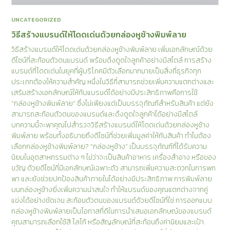
UNCATEGORIZED
วิธีสร้างแบรนด์ให้โดดเด่นด้วยกล่องหูช้างพิมพ์ลาย
วิธีสร้างแบรนด์ให้โดดเด่นด้วยกล่องหูช้างพิมพ์ลาย เพิ่มเอกลักษณ์ด้วย
ดีไซน์ที่สะท้อนตัวตนแบรนด์ พร้อมดึงดูดใจลูกค้าอย่างมีสไตล์ การสร้าง
แบรนด์ที่โดดเด่นในยุคที่ผู้บริโภคมีตัวเลือกมากมายเป็นสิ่งที่ธุรกิจทุก
ประเภทต้องให้ความสำคัญ หนึ่งในวิธีที่สามารถช่วยเพิ่มความแตกต่างและ
เสริมสร้างเอกลักษณ์ให้กับแบรนด์ได้อย่างมีประสิทธิภาพคือการใช้
“กล่องหูช้างพิมพ์ลาย” ซึ่งไม่เพียงแต่เป็นบรรจุภัณฑ์สำหรับสินค้า แต่ยัง
สามารถสะท้อนตัวตนของแบรนด์และดึงดูดใจลูกค้าได้อย่างมีสไตล์
บทความนี้จะพาคุณไปสำรวจวิธีสร้างแบรนด์ให้โดดเด่นด้วยกล่องหูช้าง
พิมพ์ลาย พร้อมทั้งอธิบายถึงดีไซน์ที่ช่วยเพิ่มมูลค่าให้กับสินค้า ทำไมต้อง
เลือกกล่องหูช้างพิมพ์ลาย? “กล่องหูช้าง” เป็นบรรจุภัณฑ์ที่ได้รับความ
นิยมในอุตสาหกรรมต่าง ๆ ไม่ว่าจะเป็นสินค้าอาหาร เครื่องสำอาง หรือของ
ขวัญ ด้วยดีไซน์ที่มีเอกลักษณ์เฉพาะตัว สามารถเพิ่มความสะดวกในการพก
พา และยังช่วยปกป้องสินค้าภายในได้อย่างมีประสิทธิภาพ การพิมพ์ลาย
บนกล่องหูช้างยิ่งเพิ่มความน่าสนใจ ทำให้แบรนด์ของคุณแตกต่างจากคู่
แข่งได้อย่างชัดเจน สะท้อนตัวตนของแบรนด์ด้วยดีไซน์ที่ใช่ การออกแบบ
กล่องหูช้างพิมพ์ลายเป็นโอกาสที่ดีในการนำเสนอเอกลักษณ์ของแบรนด์
คุณสามารถเลือกใช้สี โลโก้ หรือสัญลักษณ์ที่สะท้อนถึงค่านิยมและเป้า