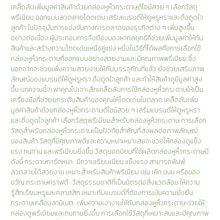
เคล็ดลับเพิ่มมูลค่าสินค้าด้วยกล่องหูหิ้วกระดาษดีไซน์สวย ๆ เลือกวัสดุ
พรีเมียม ออกแบบลวดลายโดดเด่น เสริมแบรนด์ให้ดูหรูหราและดึงดูดใจ
ลูกค้า ในปัจจุบันการแข่งขันทางการตลาดของธุรกิจต่าง ๆ เพิ่มสูงขึ้น
อย่างต่อเนื่อง ผู้ประกอบการจึงต้องมองหากลยุทธ์ที่ช่วยเพิ่มมูลค่าให้กับ
สินค้าและสร้างความโดดเด่นเหนือคู่แข่ง หนึ่งในวิธีที่ได้ผลคือการเลือกใช้
กล่องหูหิ้วกระดาษที่ออกแบบอย่างสวยงามและมีคุณภาพพรีเมียม ซึ่ง
นอกจากจะช่วยเพิ่มความสวยงามให้กับบรรจุภัณฑ์แล้ว ยังช่วยเสริมภาพ
ลักษณ์ของแบรนด์ให้ดูหรูหรา ดึงดูดใจลูกค้า และทำให้สินค้าดูมีมูลค่าสูง
ขึ้น บทความนี้จะพาคุณไปเจาะลึกเคล็ดลับการใช้กล่องหูหิ้วกระดาษให้เป็น
เครื่องมือที่ช่วยยกระดับสินค้าของคุณให้โดดเด่นในตลาด เคล็ดลับเพิ่ม
มูลค่าสินค้าด้วยกล่องหูหิ้วกระดาษดีไซน์สวย ๆ เสริมแบรนด์ให้ดูหรูหรา
และดึงดูดใจลูกค้า เลือกวัสดุพรีเมียมสำหรับกล่องหูหิ้วกระดาษ การเลือก
วัสดุสำหรับกล่องหูหิ้วกระดาษเป็นปัจจัยสำคัญที่ส่งผลต่อภาพลักษณ์
ของสินค้า วัสดุที่มีคุณภาพดีและความหนาเหมาะสมจะช่วยให้กล่องดูแข็ง
แรง ทนทาน และพรีเมียมยิ่งขึ้น วัสดุยอดนิยมที่ใช้ผลิตกล่องหูหิ้วกระดาษมี
ดังนี้ กระดาษการ์ดหนา : มีความเรียบเนียน แข็งแรง สามารถพิมพ์
ลวดลายได้สวยงาม เหมาะสำหรับสินค้าพรีเมียม เช่น เค้ก ขนม หรือของ
ขวัญ กระดาษคราฟต์ : วัสดุธรรมชาติที่เป็นมิตรต่อสิ่งแวดล้อม ให้ความ
รู้สึกเรียบหรูและคลาสสิก เหมาะกับแบรนด์ที่ต้องการเน้นความยั่งยืน
กระดาษเคลือบลามิเนต : เพิ่มความเงางามให้กับกล่องหูหิ้วกระดาษ ช่วยให้
กล่องดูพรีเมียมและทนทานยิ่งขึ้น การเลือกใช้วัสดุที่เหมาะสมและมีคุณภาพ