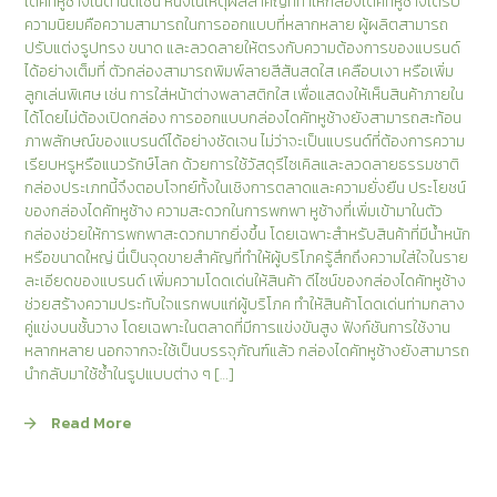
ไดคัทหูช้างในด้านดีไซน์ หนึ่งในเหตุผลสำคัญที่ทำให้กล่องไดคัทหูช้างได้รับ
ความนิยมคือความสามารถในการออกแบบที่หลากหลาย ผู้ผลิตสามารถ
ปรับแต่งรูปทรง ขนาด และลวดลายให้ตรงกับความต้องการของแบรนด์
ได้อย่างเต็มที่ ตัวกล่องสามารถพิมพ์ลายสีสันสดใส เคลือบเงา หรือเพิ่ม
ลูกเล่นพิเศษ เช่น การใส่หน้าต่างพลาสติกใส เพื่อแสดงให้เห็นสินค้าภายใน
ได้โดยไม่ต้องเปิดกล่อง การออกแบบกล่องไดคัทหูช้างยังสามารถสะท้อน
ภาพลักษณ์ของแบรนด์ได้อย่างชัดเจน ไม่ว่าจะเป็นแบรนด์ที่ต้องการความ
เรียบหรูหรือแนวรักษ์โลก ด้วยการใช้วัสดุรีไซเคิลและลวดลายธรรมชาติ
กล่องประเภทนี้จึงตอบโจทย์ทั้งในเชิงการตลาดและความยั่งยืน ประโยชน์
ของกล่องไดคัทหูช้าง ความสะดวกในการพกพา หูช้างที่เพิ่มเข้ามาในตัว
กล่องช่วยให้การพกพาสะดวกมากยิ่งขึ้น โดยเฉพาะสำหรับสินค้าที่มีน้ำหนัก
หรือขนาดใหญ่ นี่เป็นจุดขายสำคัญที่ทำให้ผู้บริโภครู้สึกถึงความใส่ใจในราย
ละเอียดของแบรนด์ เพิ่มความโดดเด่นให้สินค้า ดีไซน์ของกล่องไดคัทหูช้าง
ช่วยสร้างความประทับใจแรกพบแก่ผู้บริโภค ทำให้สินค้าโดดเด่นท่ามกลาง
คู่แข่งบนชั้นวาง โดยเฉพาะในตลาดที่มีการแข่งขันสูง ฟังก์ชันการใช้งาน
หลากหลาย นอกจากจะใช้เป็นบรรจุภัณฑ์แล้ว กล่องไดคัทหูช้างยังสามารถ
นำกลับมาใช้ซ้ำในรูปแบบต่าง ๆ […]
Read More