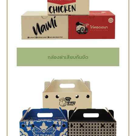
กล่องฝาเสียบก้นขัด