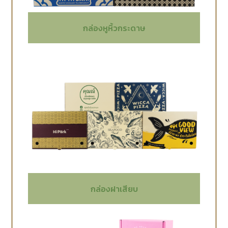
กล่องหูหิ้วกระดาษ
กล่องฝาเสียบ