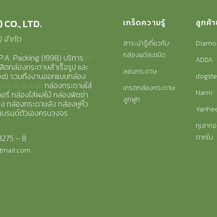
 CO., LTD.
เกร็ดความรู้
ลูกค้
8) จำกัด
สาระน่ารู้เกี่ยวกับ
Diamo
กล่องแต่ละชนิด
P.A. Packing (1998) บริการ
รับ
ADDA
ลิตกล่องกระดาษสำเร็จรูป และ
ลอนกระดาษ
zed) รวมถึงงานออกแบบกล่อง
dogste
กล่องไปรษณีย์
กล่องกระดาษใส่
เกรดกล่องกระดาษ
Nami
รี่ กล่องใส่ผลไม้ กล่องพิซซ่า
ลูกฟูก
าง กล่องกระดาษลัง กล่องหูหิ้ว
Yanhe
แบรนด์ตัวเองครบวงจร
กุเลาทอ
3275 – 8
ตากใบ
tmail.com