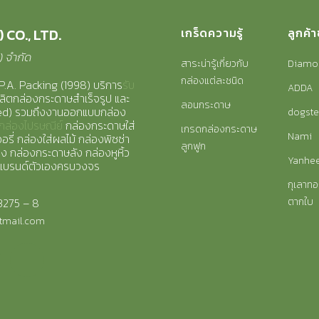
 CO., LTD.
เกร็ดความรู้
ลูกค้
8) จำกัด
สาระน่ารู้เกี่ยวกับ
Diamo
กล่องแต่ละชนิด
P.A. Packing (1998) บริการ
รับ
ADDA
ลิตกล่องกระดาษสำเร็จรูป และ
ลอนกระดาษ
zed) รวมถึงงานออกแบบกล่อง
dogste
กล่องไปรษณีย์
กล่องกระดาษใส่
เกรดกล่องกระดาษ
Nami
รี่ กล่องใส่ผลไม้ กล่องพิซซ่า
ลูกฟูก
าง กล่องกระดาษลัง กล่องหูหิ้ว
Yanhe
แบรนด์ตัวเองครบวงจร
กุเลาทอ
3275 – 8
ตากใบ
tmail.com