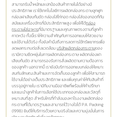
สามารถรับน้ำหนักและปกป้องสินค้าภายในได้อย่างมี
ประสิทธิภาพ เราใช้เทคโนโลยีการผลิตกล่องกระดาษลูกฟูก
กล่องฝาเสียบก้นขัด กล่องใส่ไก่ทอด กล่องใส่ของทอดที่ทัน
สมัยและเครื่องจักรที่มีประสิทธิภาพสูง เพื่อให้ได้
กล่อง
กระดาษใส่อาหาร
ที่มีมาตรฐานและคุณภาพตรงตามที่ลูกค้า
คาดหวัง ทั้งนี้เราให้ความสำคัญกับการออกแบบให้สวยงาม
และใช้งานได้จริง ทั้งยังคำนึงถึงการลดการใช้ทรัพยากรเพื่อ
ลดผลกระทบต่อสิ่งแวดล้อม
บริษัทผลิตกล่องกระดาษ
ของ
เรามีความยืดหยุ่นในการผลิตกล่องกระดาษ ผลิตกล่องฝา
เสียบก้นขัด สามารถรองรับการสั่งผลิตตามความต้องการ
ของลูกค้า นอกจากนี้ เรายังมีบริการออกแบบกล่องให้เหมาะ
สมกับลักษณะสินค้าและการจัดเก็บของลูกค้า เพื่อให้สามารถ
ใช้งานได้อย่างเต็มประสิทธิภาพ และเพิ่มคุณค่าให้กับสินค้าที่
บรรจุอยู่ภายใน เรามีทีมงานมืออาชีพที่พร้อมให้คำปรึกษา
และแนะนำลูกค้าในการเลือกใช้ประเภทของกล่องและวัสดุที่
เหมาะสมที่สุด สำหรับใครที่กำลังมองหาโรงงานผลิตกล่อง
กระดาษที่ได้มาตรฐานและสามารถไว้วางใจได้ P.A. Packing
(1998) ยินดีให้บริการด้วยความจริงใจและความมุ่งมั่นในการ