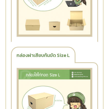
กล่องฝาเสียบก้นขัด Size L