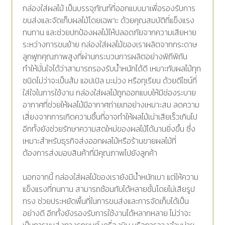
กล่องใส่ผลไม้ เป็นบรรจุภัณฑ์ที่ออกแบบมาเพื่อรองรับการ
ขนส่งและจัดเก็บผลไม้โดยเฉพาะ ด้วยคุณสมบัติที่แข็งแรง
ทนทาน และช่วยปกป้องผลไม้ให้ปลอดภัยจากความเสียหาย
ระหว่างการขนย้าย กล่องใส่ผลไม้ของเราผลิตจากกระดาษ
ลูกฟูกคุณภาพสูงที่ผ่านกระบวนการผลิตอย่างพิถีพิถัน
ทำให้มั่นใจได้ว่าสามารถรองรับน้ำหนักได้ดี เหมาะกับผลไม้ทุก
ชนิดไม่ว่าจะเป็นส้ม แอปเปิล มะม่วง หรือทุเรียน ด้วยดีไซน์ที่
ใส่ใจในการใช้งาน กล่องใส่ผลไม้ถูกออกแบบให้มีช่องระบาย
อากาศที่ช่วยให้ผลไม้มีอากาศถ่ายเทอย่างเหมาะสม ลดความ
เสี่ยงจากการเกิดความชื้นที่อาจทำให้ผลไม้เน่าเสียเร็วเกินไป
อีกทั้งยังช่วยรักษาความสดใหม่ของผลไม้ได้นานยิ่งขึ้น ซึ่ง
เหมาะสำหรับธุรกิจส่งออกผลไม้หรือร้านขายผลไม้ที่
ต้องการส่งมอบสินค้าที่มีคุณภาพไปยังลูกค้า
นอกจากนี้ กล่องใส่ผลไม้ของเรายังมีน้ำหนักเบา แต่ให้ความ
แข็งแรงที่ทนทาน สามารถซ้อนทับได้หลายชั้นโดยไม่เสียรูป
ทรง ช่วยประหยัดพื้นที่ในการขนส่งและการจัดเก็บได้เป็น
อย่างดี อีกทั้งยังรองรับการใช้งานได้หลากหลาย ไม่ว่าจะ