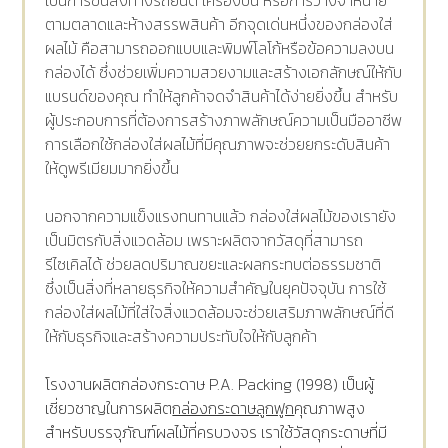
เป็นการขนส่งทางรถยนต์ เครื่องบิน หรือการวางจำหน่าย
ตามตลาดและห้างสรรพสินค้า อีกจุดเด่นหนึ่งของกล่องใส่
ผลไม้ คือสามารถออกแบบและพิมพ์โลโก้หรือข้อความลงบน
กล่องได้ ซึ่งช่วยเพิ่มความสวยงามและสร้างเอกลักษณ์ให้กับ
แบรนด์ของคุณ ทำให้ลูกค้าจดจำสินค้าได้ง่ายยิ่งขึ้น สำหรับ
ผู้ประกอบการที่ต้องการสร้างภาพลักษณ์ความเป็นมืออาชีพ
การเลือกใช้กล่องใส่ผลไม้ที่มีคุณภาพจะช่วยยกระดับสินค้า
ให้ดูพรีเมียมมากยิ่งขึ้น
นอกจากความแข็งแรงทนทานแล้ว กล่องใส่ผลไม้ของเรายัง
เป็นมิตรกับสิ่งแวดล้อม เพราะผลิตจากวัสดุที่สามารถ
รีไซเคิลได้ ช่วยลดปริมาณขยะและผลกระทบต่อธรรมชาติ
ซึ่งเป็นสิ่งที่หลายธุรกิจให้ความสำคัญในยุคปัจจุบัน การใช้
กล่องใส่ผลไม้ที่ใส่ใจสิ่งแวดล้อมจะช่วยเสริมภาพลักษณ์ที่ดี
ให้กับธุรกิจและสร้างความประทับใจให้กับลูกค้า
โรงงานผลิตกล่องกระดาษ P.A. Packing (1998) เป็นผู้
เชี่ยวชาญในการผลิต
กล่องกระดาษลูกฟูก
คุณภาพสูง
สำหรับบรรจุภัณฑ์ผลไม้ที่ครบวงจร เราใช้วัสดุกระดาษที่มี