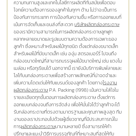
ความทนทานสูงและเทคโนโลยีการผลิตที่ทันสมัยเพื่อตอบ
โจทย์ความต้องการของลูกค้าในทุกๆ ด้าน ไม่ว่าจะเป็นการ
ป้องกันการกระแทก การป้องกันความชื้น หรือการออกแบบที่
เน้นการจัดเก็บและขนส่งที่สะดวก
บริษัทผลิตกล่องกระดาษ
ของเรามีความสามารถในการผลิตกล่องกระดาษลูกฟูก
หลากหลายขนาดและรูปแบบตามความต้องการเฉพาะของ
ลูกค้า ซึ่งเหมาะสำหรับผลไม้ทุกชนิด ตั้งแต่กล่องขนาดเล็ก
สำหรับผลไม้ที่มีขนาดเล็ก เช่น องุ่น สตรอเบอร์รี่ ไปจนถึง
กล่องขนาดใหญ่ที่สามารถบรรจุผลไม้ขนาดใหญ่ เช่น แตงโม
เมล่อน หรือทุเรียนได้ นอกจากนี้ เรายังมีบริการพิมพ์ลายและ
โลโก้บนกล่องกระดาษเพื่อสร้างภาพลักษณ์ที่น่าจดจำและ
เพิ่มความโดดเด่นให้กับแบรนด์ของลูกค้า โดยทาง
โรงงาน
ผลิตกล่องกระดาษ
P.A. Packing (1998) เน้นความใส่ใจใน
รายละเอียดทุกขั้นตอนการผลิตกล่องกระดาษ ตั้งแต่การ
ออกแบบกล่องจนถึงการจัดส่ง เพื่อให้มั่นใจได้ว่าลูกค้าจะได้
รับกล่องกระดาษที่ตรงตามมาตรฐานและคุณภาพสูงสุด ทีม
งานของเราประกอบไปด้วยผู้เชี่ยวชาญที่มีประสบการณ์ใน
การ
ผลิตกล่องกระดาษ
มานานหลายปี ซึ่งสามารถให้คำ
ปรึกษาและแนะนำวิธีการบรรจุภัณฑ์ที่เหมาะสมที่สุดให้กับ