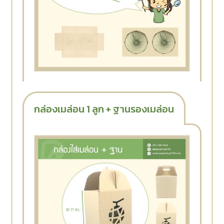
กล่องเมล่อน 1 ลูก + ฐานรองเมล่อน