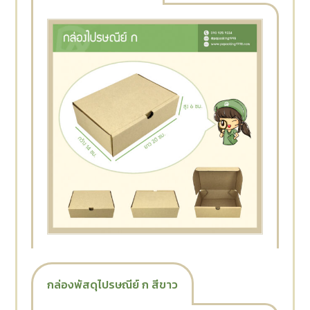
กล่องพัสดุไปรษณีย์ ก สีขาว