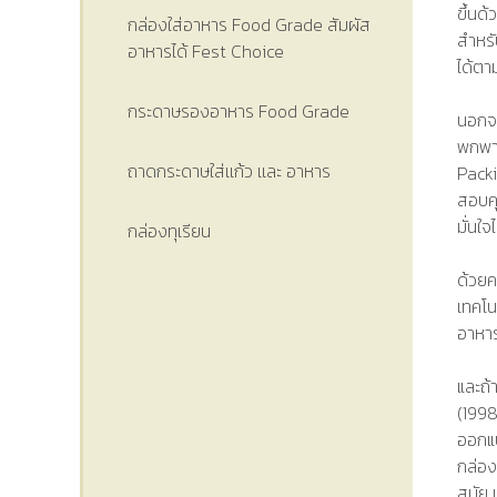
ขึ้นด
กล่องใส่อาหาร Food Grade สัมผัส
สำหรั
อาหารได้ Fest Choice
ได้ตา
กระดาษรองอาหาร Food Grade
นอกจ
พกพาง
ถาดกระดาษใส่เเก้ว เเละ อาหาร
Packi
สอบคุ
มั่นใ
กล่องทุเรียน
ด้วยค
เทคโน
อาหาร
และถ
(1998
ออกแ
กล่อง
สมัย 