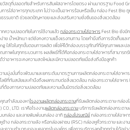
้วยวัสดุที่ปลอดภัยสำหรับการสัมผัสอาหารโดยตรง ผ่านมาตรฐาน Food Gr
บการใส่อาหารทุกประเภท ไม่ว่าจะเป็นอาหารร้อนหรือเย็น กล่อง Fest Bi
มธรรมชาติ ช่วยลดปัญหาขยะและส่งเสริมความยั่งยืนของสิ่งแวดล้อม
ากความปลอดภัยในการใช้งานแล้ว
กล่องกระดาษใส่อาหาร
Fest Bio ยังมี
่าย น้ำหนักเบา แต่ยังคงความแข็งแรงทนทาน โดยคำนึงถึงการจัดเก็บและ
ng ใส่ใจในทุกขั้นตอนการผลิต เพื่อให้ได้กล่องบรรจุภัณฑ์ที่มีคุณภาพและป
ณภาพในทุกกระบวนการ ผลลัพธ์ที่ได้คือกล่องกระดาษใส่อาหารที่สามารถรั
จได้ว่าอาหารจะคงความสดใหม่และมีความปลอดภัยเมื่อส่งถึงมือลูกค้า
วามมุ่งมั่นที่จะพัฒนาและยกระดับมาตรฐานการผลิตกล่องกระดาษใส่อาหาร 
โลยีที่ทันสมัยและคำนึงถึงผลกระทบต่อสิ่งแวดล้อม กล่องกระดาษใส่อาหาร F
ที่ต้องการความปลอดภัยและความเป็นมิตรต่อสิ่งแวดล้อม
้าคุณกำลังมองหา
โรงงานผลิตกล่องกระดาษ
ที่รับผลิตกล่องกระดาษ กล่อง
) CO., LTD. เราคือโรงงาน
ผลิตกล่องกระดาษ
บริการรับผลิตกล่องกระดาษส
บบกล่อง และลายพิมพ์บนกล่อง อาทิ
กล่องไปรษณีย์
กล่องกระดาษใส่อาห
หูช้าง กล่องกระดาษลัง หรือกล่องฝาชน (RSC) กล่องหูหิ้วกระดาษ และงาน
และความชำนาญของบุคลากรในองค์กร เพื่อการบริการลูกค้าทุกท่านได้อย่า